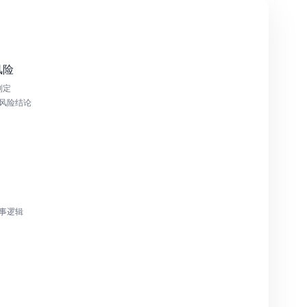
风险
判定
 高风险结论
叙事逻辑