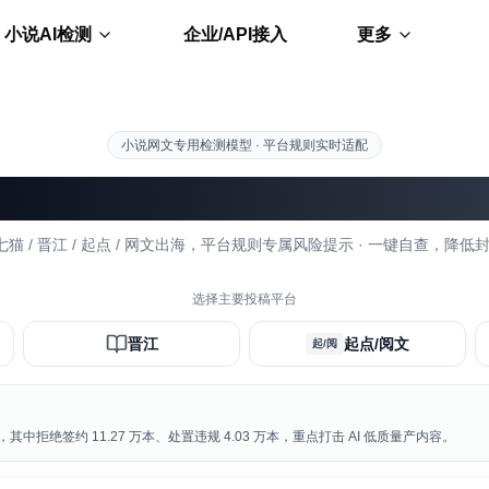
小说AI检测
企业/API接入
更多
小说网文专用检测模型 · 平台规则实时适配
小说AI检测 & 优化
 七猫 / 晋江 / 起点 / 网文出海，平台规则专属风险提示 · 一键自查，降低
选择主要投稿平台
晋江
起点/阅文
起/阅
其中拒绝签约 11.27 万本、处置违规 4.03 万本，重点打击 AI 低质量产内容。