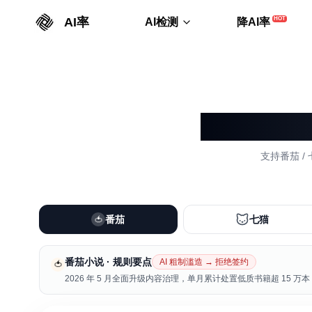
AI率
HOT
AI检测
降AI率
支持番茄 /
番茄
七猫
🍅
番茄小说
· 规则要点
AI 粗制滥造 → 拒绝签约
🍅
2026 年 5 月全面升级内容治理，单月累计处置低质书籍超 15 万本，